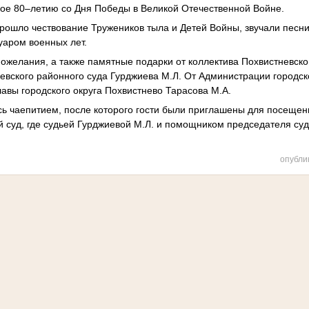
ое 80–летию со Дня Победы в Великой Отечественной Войне.
ошло чествование Тружеников тыла и Детей Войны, звучали песн
уаром военных лет.
ожелания, а также памятные подарки от коллектива Похвистневско
евского районного суда Гурджиева М.Л. От Администрации городск
лавы городского округа Похвистнево Тарасова М.А.
ь чаепитием, после которого гости были приглашены для посещен
 суд, где судьей Гурджиевой М.Л. и помощником председателя су
опубли