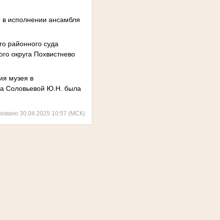
и в исполнении ансамбля
го районного суда
ого округа Похвистнево
ия музея в
да Соловьевой Ю.Н. была
ковано 30.04.2025 10:57 (МСК)