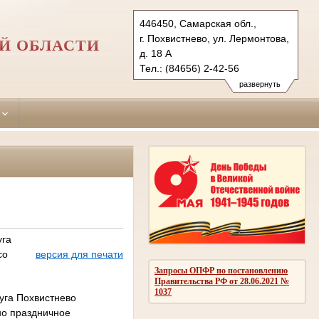
446450, Самарская обл.,
г. Похвистнево, ул. Лермонтова,
Й ОБЛАСТИ
д. 18 А
Тел.: (84656) 2-42-56
pohvestnensky.sam@sudrf.ru
развернуть
уга
со
версия для печати
Запросы ОПФР по постановлению
Правительства РФ от 28.06.2021 №
1037
уга Похвистнево
но праздничное